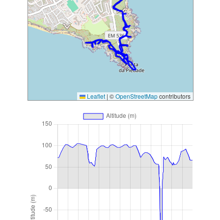
Leaflet
|
©
OpenStreetMap
contributors