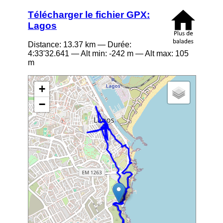
Télécharger le fichier GPX:
Lagos
Distance:
13.37
km — Durée:
4:33'32.641
— Alt min:
-242
m — Alt max:
105
m
+
−